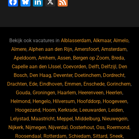
F
Bl
Li
X
F
a
u
n
e
c
e
k
e
e
s
e
d
b
ky
dI
Bekijk ook vacatures in
Alblasserdam
,
Alkmaar
,
Almelo
,
o
n
Almere
,
Alphen aan den Rijn
,
Amersfoort
,
Amsterdam
,
Apeldoorn
,
Arnhem
,
Assen
,
Bergen op Zoom
,
Breda
,
o
Capelle aan den IJssel
,
Coevorden
,
Delft
,
Delfzijl
,
Den
k
Bosch
,
Den Haag
,
Deventer
,
Doetinchem
,
Dordrecht
,
Drachten
,
Ede
,
Eindhoven
,
Emmen
,
Enschede
,
Gorinchem
,
Gouda
,
Groningen
,
Haarlem
,
Heerenveen
,
Heerlen
,
Helmond
,
Hengelo
,
Hilversum
,
Hoofddorp
,
Hoogeveen
,
Hoogezand
,
Hoorn
,
Kerkrade
,
Leeuwarden
,
Leiden
,
Lelystad
,
Maastricht
,
Meppel
,
Middelburg
,
Nieuwegein
,
Nijkerk
,
Nijmegen
,
Nijverdal
,
Oosterhout
,
Oss
,
Roermond
,
Roosendaal
,
Rotterdam
,
Schiedam
,
Sittard
,
Sneek
,