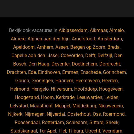
a
u
n
e
c
e
k
e
e
s
e
d
b
ky
dI
Bekijk ook vacatures in
Alblasserdam
,
Alkmaar
,
Almelo
,
o
n
Almere
,
Alphen aan den Rijn
,
Amersfoort
,
Amsterdam
,
Apeldoorn
,
Arnhem
,
Assen
,
Bergen op Zoom
,
Breda
,
o
Capelle aan den IJssel
,
Coevorden
,
Delft
,
Delfzijl
,
Den
k
Bosch
,
Den Haag
,
Deventer
,
Doetinchem
,
Dordrecht
,
Drachten
,
Ede
,
Eindhoven
,
Emmen
,
Enschede
,
Gorinchem
,
Gouda
,
Groningen
,
Haarlem
,
Heerenveen
,
Heerlen
,
Helmond
,
Hengelo
,
Hilversum
,
Hoofddorp
,
Hoogeveen
,
Hoogezand
,
Hoorn
,
Kerkrade
,
Leeuwarden
,
Leiden
,
Lelystad
,
Maastricht
,
Meppel
,
Middelburg
,
Nieuwegein
,
Nijkerk
,
Nijmegen
,
Nijverdal
,
Oosterhout
,
Oss
,
Roermond
,
Roosendaal
,
Rotterdam
,
Schiedam
,
Sittard
,
Sneek
,
Stadskanaal
,
Ter Apel
,
Tiel
,
Tilburg
,
Utrecht
,
Veendam
,