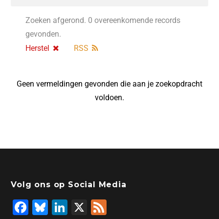
Zoeken afgerond. 0 overeenkomende records
gevonden.
Herstel
RSS
Geen vermeldingen gevonden die aan je zoekopdracht
voldoen.
Volg ons op Social Media
F
Bl
Li
X
F