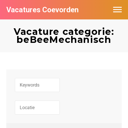
Vacatures Coevorden
Vacatures per bedrijf
Vacature categorie:
Populair
beBeeMechanisch
Nieuwsbrief feed