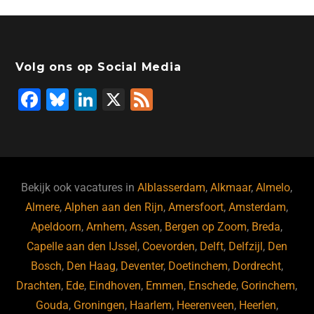
Volg ons op Social Media
F
Bl
Li
X
F
a
u
n
e
c
e
k
e
e
s
e
d
b
ky
dI
Bekijk ook vacatures in
Alblasserdam
,
Alkmaar
,
Almelo
,
o
n
Almere
,
Alphen aan den Rijn
,
Amersfoort
,
Amsterdam
,
Apeldoorn
,
Arnhem
,
Assen
,
Bergen op Zoom
,
Breda
,
o
Capelle aan den IJssel
,
Coevorden
,
Delft
,
Delfzijl
,
Den
k
Bosch
,
Den Haag
,
Deventer
,
Doetinchem
,
Dordrecht
,
Drachten
,
Ede
,
Eindhoven
,
Emmen
,
Enschede
,
Gorinchem
,
Gouda
,
Groningen
,
Haarlem
,
Heerenveen
,
Heerlen
,