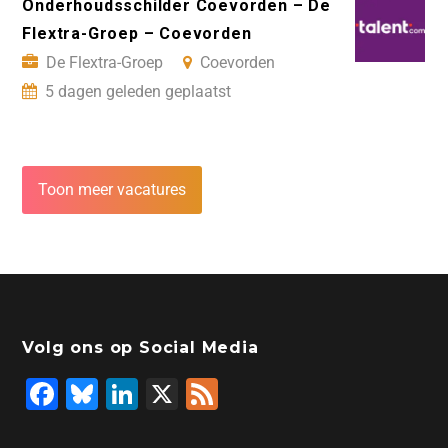
Onderhoudsschilder Coevorden – De
Flextra-Groep – Coevorden
De Flextra-Groep
Coevorden
5 dagen geleden geplaatst
Toon meer vacatures
Volg ons op Social Media
F
Bl
Li
X
F
a
u
n
e