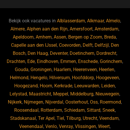
c
e
k
e
e
s
e
d
b
ky
dI
Bekijk ook vacatures in
Alblasserdam
,
Alkmaar
,
Almelo
,
o
n
Almere
,
Alphen aan den Rijn
,
Amersfoort
,
Amsterdam
,
Apeldoorn
,
Arnhem
,
Assen
,
Bergen op Zoom
,
Breda
,
o
Capelle aan den IJssel
,
Coevorden
,
Delft
,
Delfzijl
,
Den
k
Bosch
,
Den Haag
,
Deventer
,
Doetinchem
,
Dordrecht
,
Drachten
,
Ede
,
Eindhoven
,
Emmen
,
Enschede
,
Gorinchem
,
Gouda
,
Groningen
,
Haarlem
,
Heerenveen
,
Heerlen
,
Helmond
,
Hengelo
,
Hilversum
,
Hoofddorp
,
Hoogeveen
,
Hoogezand
,
Hoorn
,
Kerkrade
,
Leeuwarden
,
Leiden
,
Lelystad
,
Maastricht
,
Meppel
,
Middelburg
,
Nieuwegein
,
Nijkerk
,
Nijmegen
,
Nijverdal
,
Oosterhout
,
Oss
,
Roermond
,
Roosendaal
,
Rotterdam
,
Schiedam
,
Sittard
,
Sneek
,
Stadskanaal
,
Ter Apel
,
Tiel
,
Tilburg
,
Utrecht
,
Veendam
,
Veenendaal
,
Venlo
,
Venray
,
Vlissingen
,
Weert
,