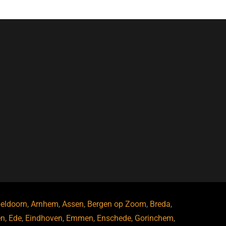
eldoorn
,
Arnhem
,
Assen
,
Bergen op Zoom
,
Breda
,
en
,
Ede
,
Eindhoven
,
Emmen
,
Enschede
,
Gorinchem
,