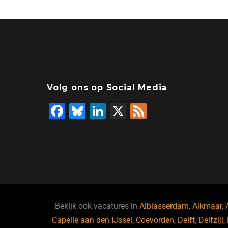
Volg ons op Social Media
F
Bl
Li
X
F
a
u
n
e
c
e
k
e
e
s
e
d
b
ky
dI
o
n
o
Bekijk ook vacatures in
Alblasserdam
,
Alkmaar
,
Capelle aan den IJssel
k
,
Coevorden
,
Delft
,
Delfzijl
,