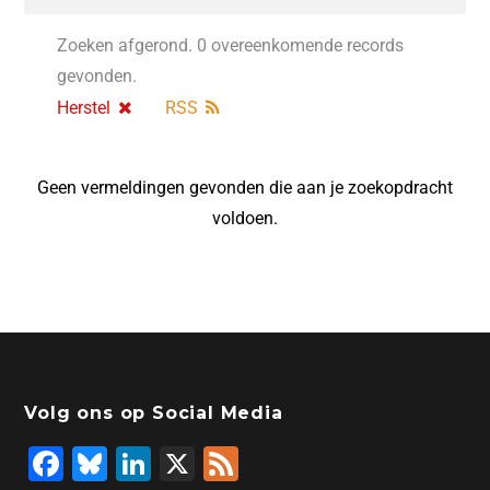
Zoeken afgerond. 0 overeenkomende records
gevonden.
Herstel
RSS
Geen vermeldingen gevonden die aan je zoekopdracht
voldoen.
Volg ons op Social Media
F
Bl
Li
X
F