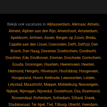
a
u
n
e
c
e
k
e
e
s
e
d
b
ky
dI
Bekijk ook vacatures in
Alblasserdam
,
Alkmaar
,
Almelo
,
o
n
Almere
,
Alphen aan den Rijn
,
Amersfoort
,
Amsterdam
,
Apeldoorn
,
Arnhem
,
Assen
,
Bergen op Zoom
,
Breda
,
o
Capelle aan den IJssel
,
Coevorden
,
Delft
,
Delfzijl
,
Den
k
Bosch
,
Den Haag
,
Deventer
,
Doetinchem
,
Dordrecht
,
Drachten
,
Ede
,
Eindhoven
,
Emmen
,
Enschede
,
Gorinchem
,
Gouda
,
Groningen
,
Haarlem
,
Heerenveen
,
Heerlen
,
Helmond
,
Hengelo
,
Hilversum
,
Hoofddorp
,
Hoogeveen
,
Hoogezand
,
Hoorn
,
Kerkrade
,
Leeuwarden
,
Leiden
,
Lelystad
,
Maastricht
,
Meppel
,
Middelburg
,
Nieuwegein
,
Nijkerk
,
Nijmegen
,
Nijverdal
,
Oosterhout
,
Oss
,
Roermond
,
Roosendaal
,
Rotterdam
,
Schiedam
,
Sittard
,
Sneek
,
Stadskanaal
,
Ter Apel
,
Tiel
,
Tilburg
,
Utrecht
,
Veendam
,