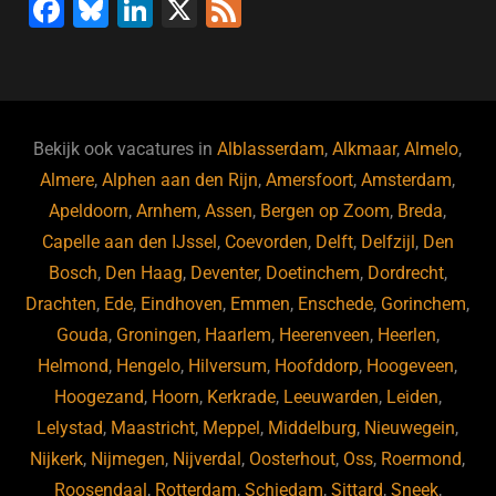
F
Bl
Li
X
F
a
u
n
e
c
e
k
e
e
s
e
d
b
ky
dI
Bekijk ook vacatures in
Alblasserdam
,
Alkmaar
,
Almelo
,
o
n
Almere
,
Alphen aan den Rijn
,
Amersfoort
,
Amsterdam
,
Apeldoorn
,
Arnhem
,
Assen
,
Bergen op Zoom
,
Breda
,
o
Capelle aan den IJssel
,
Coevorden
,
Delft
,
Delfzijl
,
Den
k
Bosch
,
Den Haag
,
Deventer
,
Doetinchem
,
Dordrecht
,
Drachten
,
Ede
,
Eindhoven
,
Emmen
,
Enschede
,
Gorinchem
,
Gouda
,
Groningen
,
Haarlem
,
Heerenveen
,
Heerlen
,
Helmond
,
Hengelo
,
Hilversum
,
Hoofddorp
,
Hoogeveen
,
Hoogezand
,
Hoorn
,
Kerkrade
,
Leeuwarden
,
Leiden
,
Lelystad
,
Maastricht
,
Meppel
,
Middelburg
,
Nieuwegein
,
Nijkerk
,
Nijmegen
,
Nijverdal
,
Oosterhout
,
Oss
,
Roermond
,
Roosendaal
,
Rotterdam
,
Schiedam
,
Sittard
,
Sneek
,