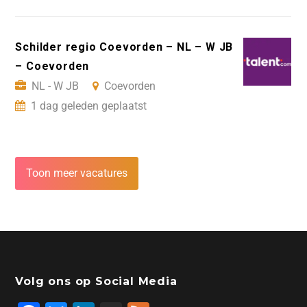
Schilder regio Coevorden – NL – W JB
– Coevorden
NL - W JB
Coevorden
1 dag geleden geplaatst
Toon meer vacatures
Volg ons op Social Media