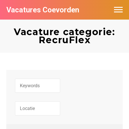
Vacatures Coevorden
Vacatures per bedrijf
Vacature categorie:
Populair
RecruFlex
Nieuwsbrief feed