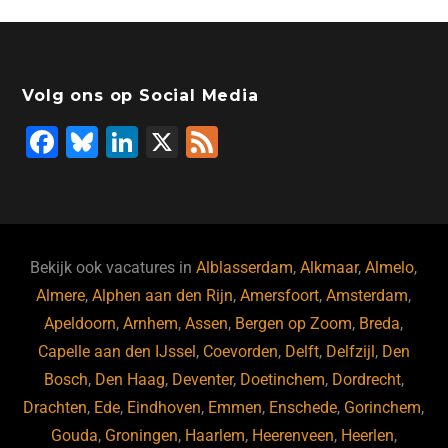
Volg ons op Social Media
F
Bl
Li
X
F
a
u
n
e
c
e
k
e
e
s
e
d
b
ky
dI
Bekijk ook vacatures in
Alblasserdam
,
Alkmaar
,
Almelo
,
o
n
Almere
,
Alphen aan den Rijn
,
Amersfoort
,
Amsterdam
,
Apeldoorn
,
Arnhem
,
Assen
,
Bergen op Zoom
,
Breda
,
o
Capelle aan den IJssel
,
Coevorden
,
Delft
,
Delfzijl
,
Den
k
Bosch
,
Den Haag
,
Deventer
,
Doetinchem
,
Dordrecht
,
Drachten
,
Ede
,
Eindhoven
,
Emmen
,
Enschede
,
Gorinchem
,
Gouda
,
Groningen
,
Haarlem
,
Heerenveen
,
Heerlen
,