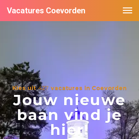
Vacatures Coevorden
Vacatures per bedrijf
Populair
Nieuwsbrief feed
Kies uit
427
vacatures in Coevorden
Jouw nieuwe
baan vind je
hier!