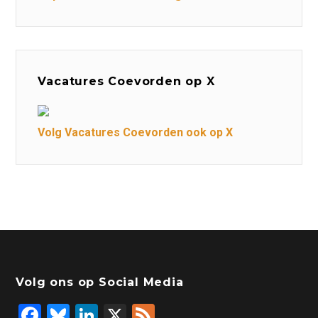
Vacatures Coevorden op X
Volg Vacatures Coevorden ook op X
Volg ons op Social Media
F
Bl
Li
X
F