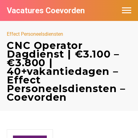
Vacatures Coevorden
Vacatures per bedrijf
Effect Personeelsdiensten
Populair
CNC Operator
Dagdienst | €3.100 –
Nieuwsbrief feed
€3.800 |
40+vakantiedagen –
Effect
Personeelsdiensten –
Coevorden