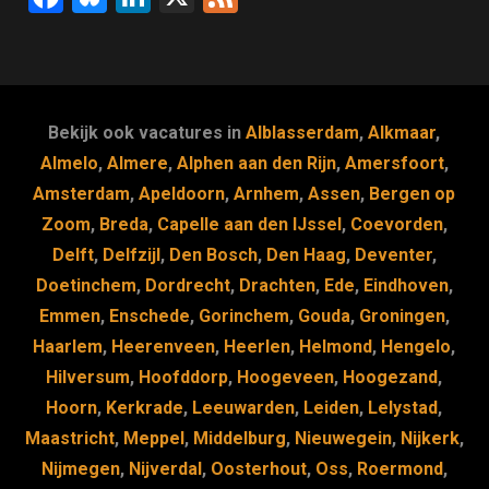
a
u
n
e
c
e
k
e
e
s
e
d
b
k
dI
Bekijk ook vacatures in
Alblasserdam
,
Alkmaar
,
o
y
n
Almelo
,
Almere
,
Alphen aan den Rijn
,
Amersfoort
,
Amsterdam
,
Apeldoorn
,
Arnhem
,
Assen
,
Bergen op
o
Zoom
,
Breda
,
Capelle aan den IJssel
,
Coevorden
,
k
Delft
,
Delfzijl
,
Den Bosch
,
Den Haag
,
Deventer
,
Doetinchem
,
Dordrecht
,
Drachten
,
Ede
,
Eindhoven
,
Emmen
,
Enschede
,
Gorinchem
,
Gouda
,
Groningen
,
Haarlem
,
Heerenveen
,
Heerlen
,
Helmond
,
Hengelo
,
Hilversum
,
Hoofddorp
,
Hoogeveen
,
Hoogezand
,
Hoorn
,
Kerkrade
,
Leeuwarden
,
Leiden
,
Lelystad
,
Maastricht
,
Meppel
,
Middelburg
,
Nieuwegein
,
Nijkerk
,
Nijmegen
,
Nijverdal
,
Oosterhout
,
Oss
,
Roermond
,