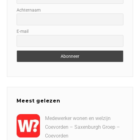
Achternaam
E-mail
Meest gelezen
Medewerker wonen en welzijn
Coevorden – Saxenburgh Groep –
Coevorden