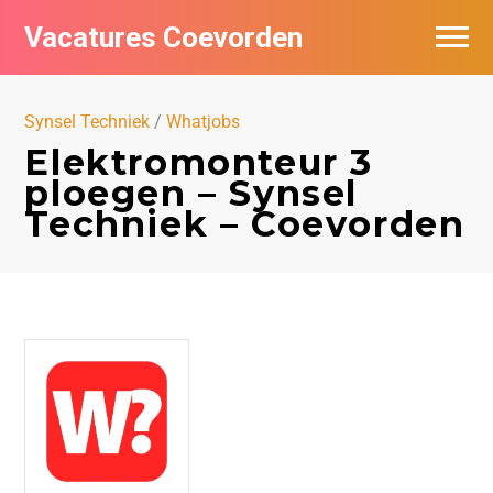
Vacatures Coevorden
Vacatures per bedrijf
Synsel Techniek
/
Whatjobs
Populair
Elektromonteur 3
ploegen – Synsel
Nieuwsbrief feed
Techniek – Coevorden