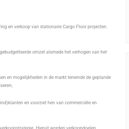
ring en verkoop van stationaire Cargo Floor projecten.
de gebudgetteerde omzet alsmede het verhogen van het
sen en mogelijkheden in de markt teneinde de geplande
iseren;
eind)klanten en voorziet hen van commerciële en
n verkoopstrategie. Hieruit worden verkoopdoelen