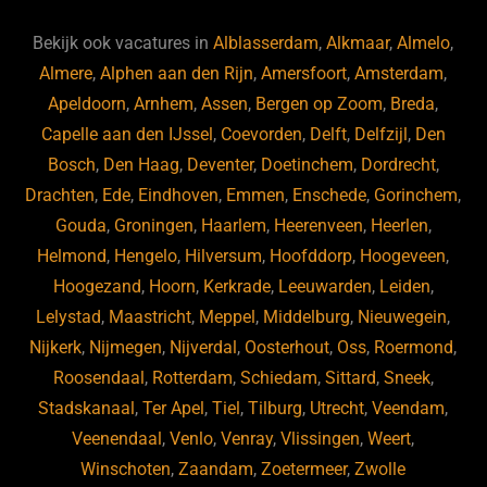
e
s
e
d
b
ky
dI
Bekijk ook vacatures in
Alblasserdam
,
Alkmaar
,
Almelo
,
o
n
Almere
,
Alphen aan den Rijn
,
Amersfoort
,
Amsterdam
,
Apeldoorn
,
Arnhem
,
Assen
,
Bergen op Zoom
,
Breda
,
o
Capelle aan den IJssel
,
Coevorden
,
Delft
,
Delfzijl
,
Den
k
Bosch
,
Den Haag
,
Deventer
,
Doetinchem
,
Dordrecht
,
Drachten
,
Ede
,
Eindhoven
,
Emmen
,
Enschede
,
Gorinchem
,
Gouda
,
Groningen
,
Haarlem
,
Heerenveen
,
Heerlen
,
Helmond
,
Hengelo
,
Hilversum
,
Hoofddorp
,
Hoogeveen
,
Hoogezand
,
Hoorn
,
Kerkrade
,
Leeuwarden
,
Leiden
,
Lelystad
,
Maastricht
,
Meppel
,
Middelburg
,
Nieuwegein
,
Nijkerk
,
Nijmegen
,
Nijverdal
,
Oosterhout
,
Oss
,
Roermond
,
Roosendaal
,
Rotterdam
,
Schiedam
,
Sittard
,
Sneek
,
Stadskanaal
,
Ter Apel
,
Tiel
,
Tilburg
,
Utrecht
,
Veendam
,
Veenendaal
,
Venlo
,
Venray
,
Vlissingen
,
Weert
,
Winschoten
,
Zaandam
,
Zoetermeer
,
Zwolle