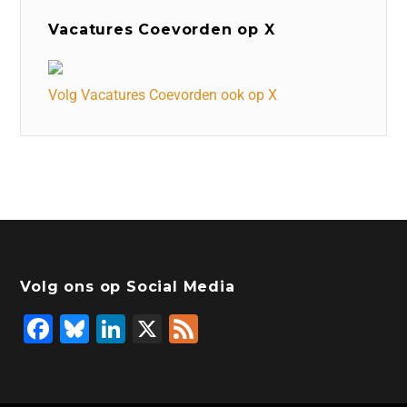
Vacatures Coevorden op X
Volg Vacatures Coevorden ook op X
Volg ons op Social Media
F
Bl
Li
X
F
a
u
n
e
c
e
k
e