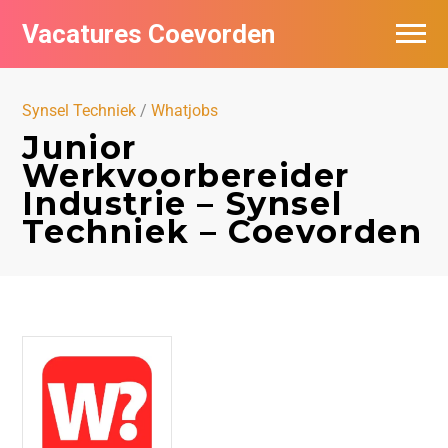
Vacatures Coevorden
Vacatures per bedrijf
Synsel Techniek
/
Whatjobs
Populair
Junior
Werkvoorbereider
Nieuwsbrief feed
Industrie – Synsel
Techniek – Coevorden