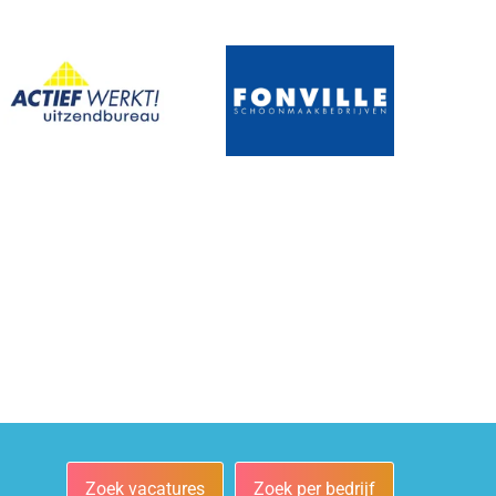
Zoek vacatures
Zoek per bedrijf