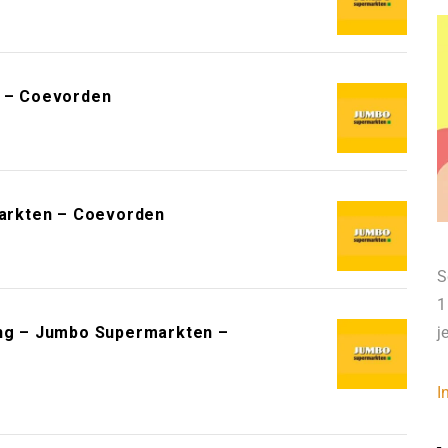
 – Coevorden
arkten – Coevorden
S
1
g – Jumbo Supermarkten –
j
I