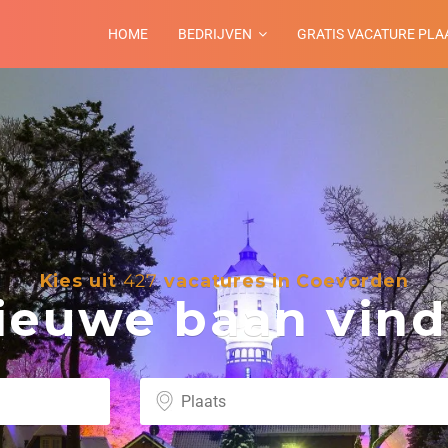
HOME
BEDRIJVEN
GRATIS VACATURE PLA
Kies uit
427
vacatures in Coevorden
euwe baan vind 