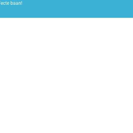
fecte baan!
Nieuwsbrief
oor onze nieuwsbrief en ontvang 1 x per week de nieuwste vacatur
Schrijf je in voor onze nieuwsbrief