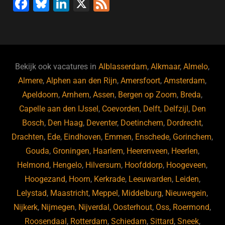
F
Bl
Li
X
F
a
u
n
e
c
e
k
e
e
s
e
d
b
ky
dI
Bekijk ook vacatures in
Alblasserdam
,
Alkmaar
,
Almelo
,
o
n
Almere
,
Alphen aan den Rijn
,
Amersfoort
,
Amsterdam
,
Apeldoorn
,
Arnhem
,
Assen
,
Bergen op Zoom
,
Breda
,
o
Capelle aan den IJssel
,
Coevorden
,
Delft
,
Delfzijl
,
Den
k
Bosch
,
Den Haag
,
Deventer
,
Doetinchem
,
Dordrecht
,
Drachten
,
Ede
,
Eindhoven
,
Emmen
,
Enschede
,
Gorinchem
,
Gouda
,
Groningen
,
Haarlem
,
Heerenveen
,
Heerlen
,
Helmond
,
Hengelo
,
Hilversum
,
Hoofddorp
,
Hoogeveen
,
Hoogezand
,
Hoorn
,
Kerkrade
,
Leeuwarden
,
Leiden
,
Lelystad
,
Maastricht
,
Meppel
,
Middelburg
,
Nieuwegein
,
Nijkerk
,
Nijmegen
,
Nijverdal
,
Oosterhout
,
Oss
,
Roermond
,
Roosendaal
,
Rotterdam
,
Schiedam
,
Sittard
,
Sneek
,