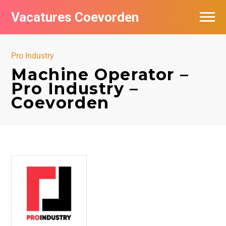
Vacatures Coevorden
Vacatures per bedrijf
Pro Industry
Populair
Machine Operator –
Pro Industry –
Nieuwsbrief feed
Coevorden