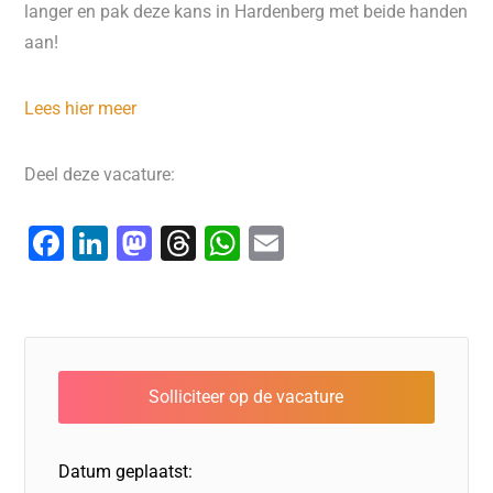
langer en pak deze kans in Hardenberg met beide handen
aan!
Lees hier meer
Deel deze vacature:
F
Li
M
T
W
E
a
n
a
hr
h
m
c
k
st
e
at
ai
e
e
o
a
s
l
b
dI
d
d
A
o
n
o
s
p
o
n
p
Datum geplaatst:
k