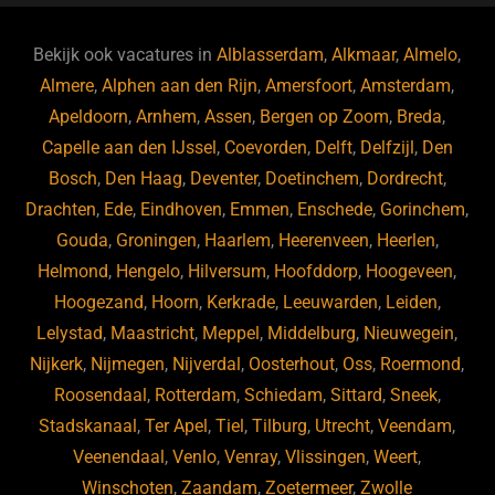
e
s
e
d
b
ky
dI
Bekijk ook vacatures in
Alblasserdam
,
Alkmaar
,
Almelo
,
o
n
Almere
,
Alphen aan den Rijn
,
Amersfoort
,
Amsterdam
,
Apeldoorn
,
Arnhem
,
Assen
,
Bergen op Zoom
,
Breda
,
o
Capelle aan den IJssel
,
Coevorden
,
Delft
,
Delfzijl
,
Den
k
Bosch
,
Den Haag
,
Deventer
,
Doetinchem
,
Dordrecht
,
Drachten
,
Ede
,
Eindhoven
,
Emmen
,
Enschede
,
Gorinchem
,
Gouda
,
Groningen
,
Haarlem
,
Heerenveen
,
Heerlen
,
Helmond
,
Hengelo
,
Hilversum
,
Hoofddorp
,
Hoogeveen
,
Hoogezand
,
Hoorn
,
Kerkrade
,
Leeuwarden
,
Leiden
,
Lelystad
,
Maastricht
,
Meppel
,
Middelburg
,
Nieuwegein
,
Nijkerk
,
Nijmegen
,
Nijverdal
,
Oosterhout
,
Oss
,
Roermond
,
Roosendaal
,
Rotterdam
,
Schiedam
,
Sittard
,
Sneek
,
Stadskanaal
,
Ter Apel
,
Tiel
,
Tilburg
,
Utrecht
,
Veendam
,
Veenendaal
,
Venlo
,
Venray
,
Vlissingen
,
Weert
,
Winschoten
,
Zaandam
,
Zoetermeer
,
Zwolle