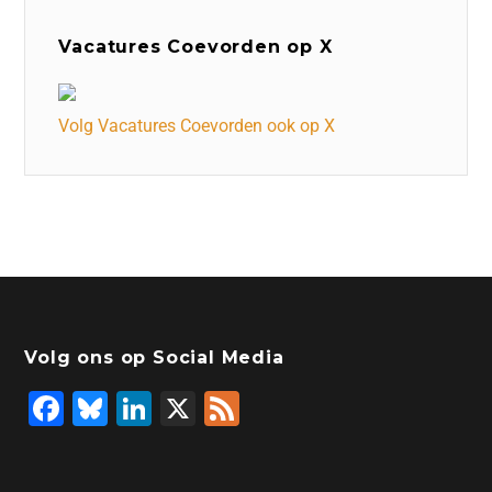
Vacatures Coevorden op X
Volg Vacatures Coevorden ook op X
Volg ons op Social Media
F
Bl
Li
X
F
a
u
n
e
c
e
k
e