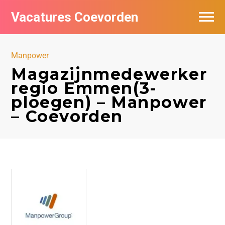
Vacatures Coevorden
Vacatures per bedrijf
Manpower
Populair
Magazijnmedewerker
regio Emmen(3-
Nieuwsbrief feed
ploegen) – Manpower
– Coevorden