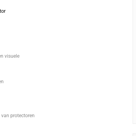
tor
n visuele
en
 van protectoren