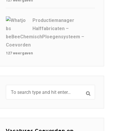
127 weergaven
Productiemanager
Halffabricaten –
beBeeChemischPloegensysteem –
Coevorden
127 weergaven
Vacatures Coevorden op