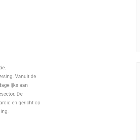
ie,
rsing. Vanuit de
dagelijks aan
esector. De
rdig en gericht op
ing.