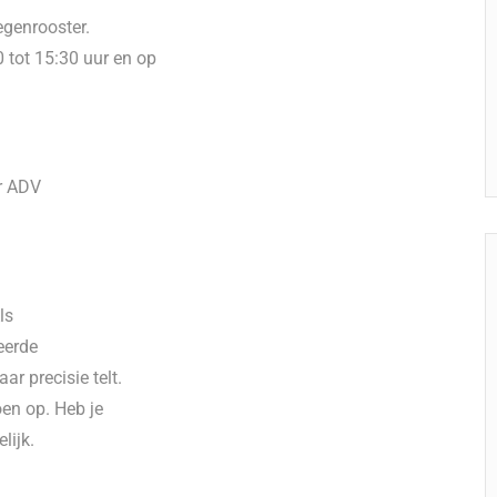
oegenrooster.
 tot 15:30 uur en op
ur ADV
ls
eerde
r precisie telt.
en op. Heb je
lijk.