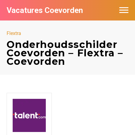
Vacatures Coevorden
Vacatures per bedrijf
Flextra
Populair
Onderhoudsschilder
Coevorden – Flextra –
Nieuwsbrief feed
Coevorden