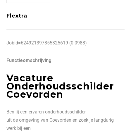
Flextra
Jobid=624921397855325619 (0.0988)
Functieomschrijving
Vacature
Onderhoudsschilder
Coevorden
Ben jij een ervaren onderhoudsschilder
uit de omgeving van Coevorden en zoek je langdurig
werk bij een