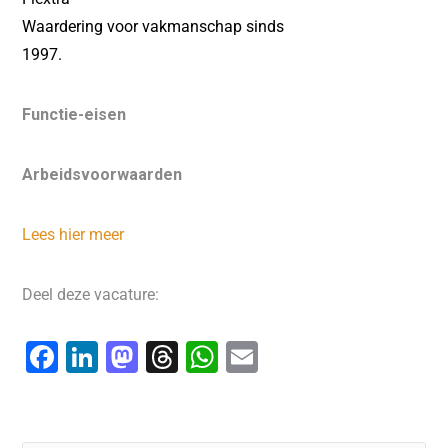
Waardering voor vakmanschap sinds
1997.
Functie-eisen
Arbeidsvoorwaarden
Lees hier meer
Deel deze vacature:
F
Li
M
T
W
E
a
n
a
hr
h
m
c
k
st
e
at
ai