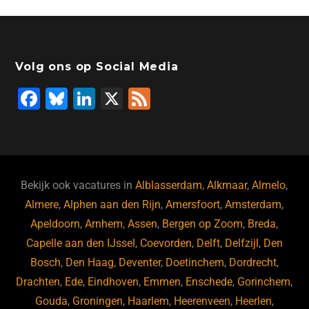
Volg ons op Social Media
F
Bl
Li
X
F
a
u
n
e
c
e
k
e
e
s
e
d
b
ky
dI
Bekijk ook vacatures in
Alblasserdam
,
Alkmaar
,
Almelo
,
o
n
Almere
,
Alphen aan den Rijn
,
Amersfoort
,
Amsterdam
,
Apeldoorn
,
Arnhem
,
Assen
,
Bergen op Zoom
,
Breda
,
o
Capelle aan den IJssel
,
Coevorden
,
Delft
,
Delfzijl
,
Den
k
Bosch
,
Den Haag
,
Deventer
,
Doetinchem
,
Dordrecht
,
Drachten
,
Ede
,
Eindhoven
,
Emmen
,
Enschede
,
Gorinchem
,
Gouda
,
Groningen
,
Haarlem
,
Heerenveen
,
Heerlen
,