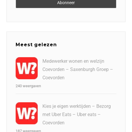
Meest gelezen
Medewerker wonen en welzijn
Coevorden – Saxenburgh Groep –
Coevorden
240 weergaven
Kies je eigen werktijden – Bezorg
met Uber Eats – Uber eats –
Coevorden
187 weergaven