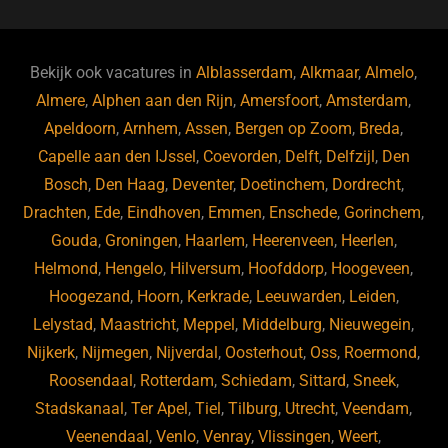
c
e
k
e
e
s
e
d
b
ky
dI
Bekijk ook vacatures in
Alblasserdam
,
Alkmaar
,
Almelo
,
o
n
Almere
,
Alphen aan den Rijn
,
Amersfoort
,
Amsterdam
,
Apeldoorn
,
Arnhem
,
Assen
,
Bergen op Zoom
,
Breda
,
o
Capelle aan den IJssel
,
Coevorden
,
Delft
,
Delfzijl
,
Den
k
Bosch
,
Den Haag
,
Deventer
,
Doetinchem
,
Dordrecht
,
Drachten
,
Ede
,
Eindhoven
,
Emmen
,
Enschede
,
Gorinchem
,
Gouda
,
Groningen
,
Haarlem
,
Heerenveen
,
Heerlen
,
Helmond
,
Hengelo
,
Hilversum
,
Hoofddorp
,
Hoogeveen
,
Hoogezand
,
Hoorn
,
Kerkrade
,
Leeuwarden
,
Leiden
,
Lelystad
,
Maastricht
,
Meppel
,
Middelburg
,
Nieuwegein
,
Nijkerk
,
Nijmegen
,
Nijverdal
,
Oosterhout
,
Oss
,
Roermond
,
Roosendaal
,
Rotterdam
,
Schiedam
,
Sittard
,
Sneek
,
Stadskanaal
,
Ter Apel
,
Tiel
,
Tilburg
,
Utrecht
,
Veendam
,
Veenendaal
,
Venlo
,
Venray
,
Vlissingen
,
Weert
,