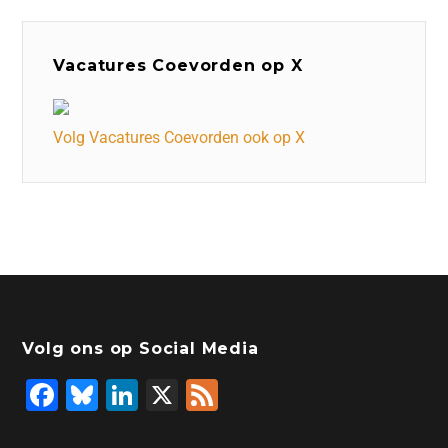
Vacatures Coevorden op X
Volg Vacatures Coevorden ook op X
Volg ons op Social Media
F
Bl
Li
X
F
a
u
n
e