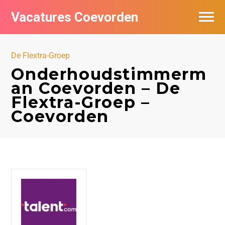
Vacatures Coevorden
Vacatures per bedrijf
De Flextra-Groep
Populair
Onderhoudstimmerm
an Coevorden – De
Nieuwsbrief feed
Flextra-Groep –
Coevorden