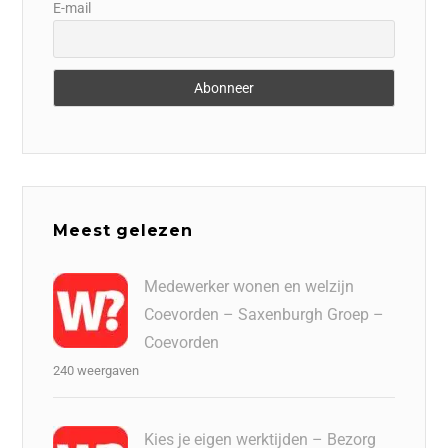
E-mail
Meest gelezen
Medewerker wonen en welzijn
Coevorden – Saxenburgh Groep –
Coevorden
240 weergaven
Kies je eigen werktijden – Bezorg