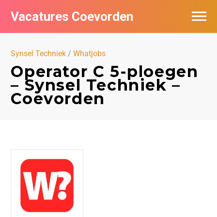
Vacatures Coevorden
Vacatures per bedrijf
Synsel Techniek
/
Whatjobs
Populair
Operator C 5-ploegen
– Synsel Techniek –
Nieuwsbrief feed
Coevorden