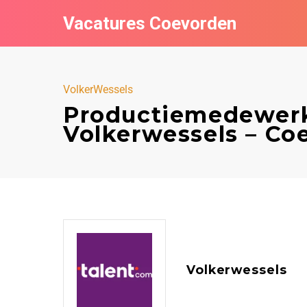
Vacatures Coevorden
VolkerWessels
Productiemedewerk
Volkerwessels – Co
Volkerwessels