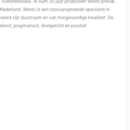
 VolkerWessels. Al ruim 30 jaar produceert Westo prefab
 Nederland. Westo is een toonaangevende specialist in
iseerd zijn duurzaam en van hoogwaardige kwaliteit. De
direct, pragmatisch, doelgericht en positief.