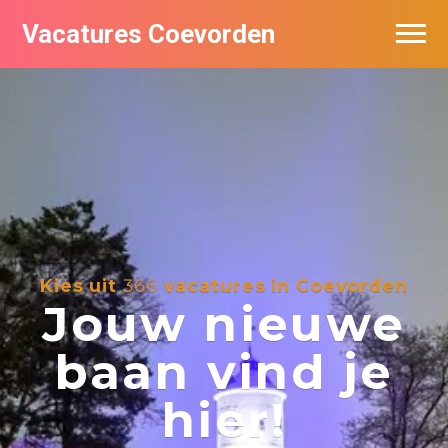
Vacatures Coevorden
Vacatures per bedrijf
Populair
Nieuwsbrief feed
Kies uit
366
vacatures in Coevorden
Jouw nieuwe
baan vind je
hier!