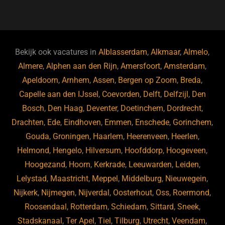
a
u
n
e
c
e
k
e
e
s
e
d
b
ky
dI
Bekijk ook vacatures in
Alblasserdam
,
Alkmaar
,
Almelo
,
o
n
Almere
,
Alphen aan den Rijn
,
Amersfoort
,
Amsterdam
,
Apeldoorn
,
Arnhem
,
Assen
,
Bergen op Zoom
,
Breda
,
o
Capelle aan den IJssel
,
Coevorden
,
Delft
,
Delfzijl
,
Den
k
Bosch
,
Den Haag
,
Deventer
,
Doetinchem
,
Dordrecht
,
Drachten
,
Ede
,
Eindhoven
,
Emmen
,
Enschede
,
Gorinchem
,
Gouda
,
Groningen
,
Haarlem
,
Heerenveen
,
Heerlen
,
Helmond
,
Hengelo
,
Hilversum
,
Hoofddorp
,
Hoogeveen
,
Hoogezand
,
Hoorn
,
Kerkrade
,
Leeuwarden
,
Leiden
,
Lelystad
,
Maastricht
,
Meppel
,
Middelburg
,
Nieuwegein
,
Nijkerk
,
Nijmegen
,
Nijverdal
,
Oosterhout
,
Oss
,
Roermond
,
Roosendaal
,
Rotterdam
,
Schiedam
,
Sittard
,
Sneek
,
Stadskanaal
,
Ter Apel
,
Tiel
,
Tilburg
,
Utrecht
,
Veendam
,