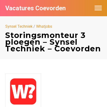
Vacatures Coevorden
Vacatures per bedrijf
Synsel Techniek
/
Whatjobs
Populair
Storingsmonteur 3
ploegen – Synsel
Nieuwsbrief feed
Techniek – Coevorden