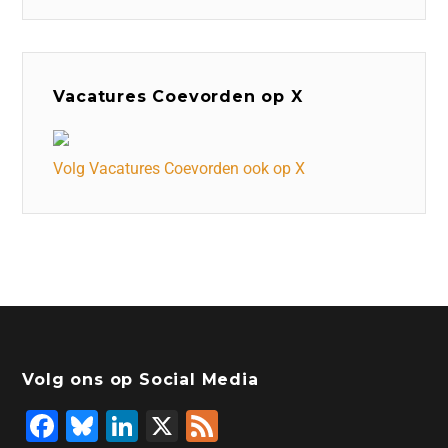
Vacatures Coevorden op X
Volg Vacatures Coevorden ook op X
Volg ons op Social Media
F
Bl
Li
X
F