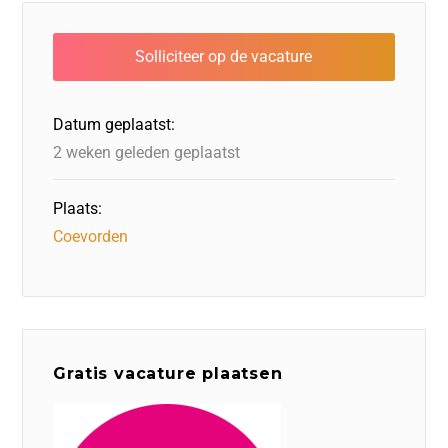
e
e
o
a
s
l
b
dI
d
d
A
o
n
o
s
p
o
n
p
Datum geplaatst:
k
2 weken geleden geplaatst
Plaats:
Coevorden
Gratis vacature plaatsen