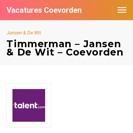
Vacatures Coevorden
Vacatures per bedrijf
Jansen & De Wit
Populair
Timmerman – Jansen
& De Wit – Coevorden
Nieuwsbrief feed