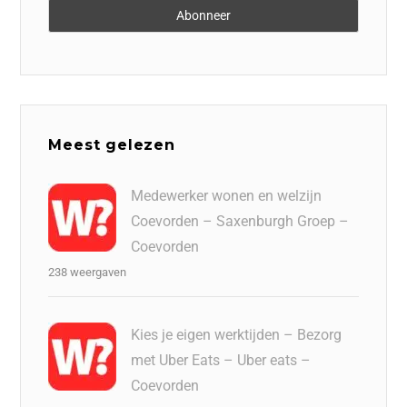
Meest gelezen
Medewerker wonen en welzijn
Coevorden – Saxenburgh Groep –
Coevorden
238 weergaven
Kies je eigen werktijden – Bezorg
met Uber Eats – Uber eats –
Coevorden