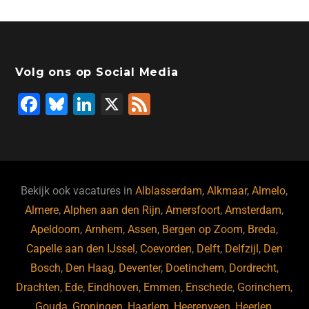
Volg ons op Social Media
F
Bl
Li
X
F
a
u
n
e
c
e
k
e
e
s
e
d
b
ky
dI
Bekijk ook vacatures in
Alblasserdam
,
Alkmaar
,
Almelo
,
o
n
Almere
,
Alphen aan den Rijn
,
Amersfoort
,
Amsterdam
,
Apeldoorn
,
Arnhem
,
Assen
,
Bergen op Zoom
,
Breda
,
o
Capelle aan den IJssel
,
Coevorden
,
Delft
,
Delfzijl
,
Den
k
Bosch
,
Den Haag
,
Deventer
,
Doetinchem
,
Dordrecht
,
Drachten
,
Ede
,
Eindhoven
,
Emmen
,
Enschede
,
Gorinchem
,
Gouda
,
Groningen
,
Haarlem
,
Heerenveen
,
Heerlen
,