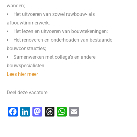
wanden;
Het uitvoeren van zowel ruwbouw- als
afbouwtimmerwerk;
Het lezen en uitvoeren van bouwtekeningen;
Het renoveren en onderhouden van bestaande
bouwconstructies;
Samenwerken met collega's en andere
bouwspecialisten.
Lees hier meer
Deel deze vacature:
F
Li
M
T
W
E
a
n
a
hr
h
m
c
k
st
e
at
ai