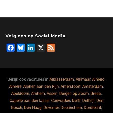
Volg ons op Social Media
F
Bl
Li
X
F
a
u
n
e
c
e
k
e
e
s
e
d
b
ky
dI
Bekijk ook vacatures in
Alblasserdam
,
Alkmaar
,
Almelo
,
o
n
Almere
,
Alphen aan den Rijn
,
Amersfoort
,
Amsterdam
,
Apeldoorn
,
Arnhem
,
Assen
,
Bergen op Zoom
,
Breda
,
o
Capelle aan den IJssel
,
Coevorden
,
Delft
,
Delfzijl
,
Den
k
Bosch
,
Den Haag
,
Deventer
,
Doetinchem
,
Dordrecht
,