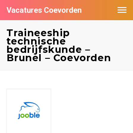
Vacatures Coevorden
Vacatures per bedrijf
Traineeship
Populair
technische
bedrijfskunde –
Nieuwsbrief feed
Brunel – Coevorden