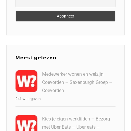
Meest gelezen
Medewerker wonen en welzijn
Coevorden – Saxenburgh Groep –
Coevorden
241 weergaven
Kies je eigen werktijden – Bezorg
met Uber Eats – Uber eats –