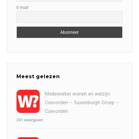
E-mail
Meest gelezen
Medewerker wonen en welzijn
Coevorden – Saxenburgh Groep –
Coevorden
241 weergaven