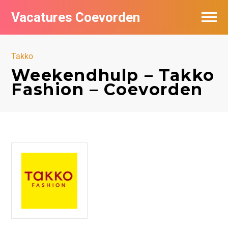
Vacatures Coevorden
Vacatures per bedrijf
Takko
Populair
Weekendhulp – Takko
Fashion – Coevorden
Nieuwsbrief feed