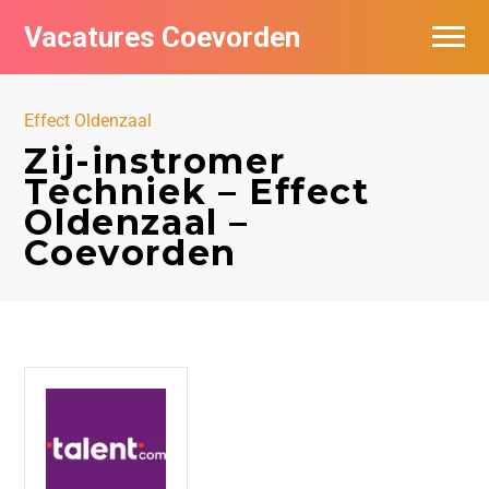
Vacatures Coevorden
Vacatures per bedrijf
Effect Oldenzaal
Populair
Zij-instromer
Techniek – Effect
Nieuwsbrief feed
Oldenzaal –
Coevorden