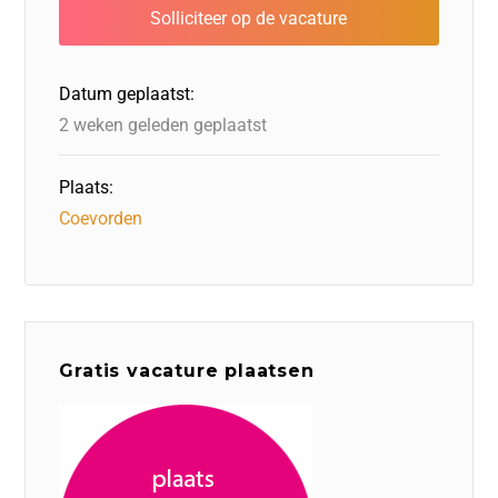
b
dI
d
d
A
o
n
o
s
p
o
n
p
Datum geplaatst:
k
2 weken geleden geplaatst
Plaats:
Coevorden
Gratis vacature plaatsen