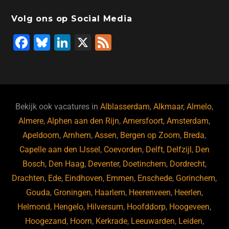
Volg ons op Social Media
F
Bl
Li
X
F
a
u
n
e
c
e
k
e
e
s
e
d
b
ky
dI
Bekijk ook vacatures in
Alblasserdam
,
Alkmaar
,
Almelo
,
o
n
Almere
,
Alphen aan den Rijn
,
Amersfoort
,
Amsterdam
,
Apeldoorn
,
Arnhem
,
Assen
,
Bergen op Zoom
,
Breda
,
o
Capelle aan den IJssel
,
Coevorden
,
Delft
,
Delfzijl
,
Den
k
Bosch
,
Den Haag
,
Deventer
,
Doetinchem
,
Dordrecht
,
Drachten
,
Ede
,
Eindhoven
,
Emmen
,
Enschede
,
Gorinchem
,
Gouda
,
Groningen
,
Haarlem
,
Heerenveen
,
Heerlen
,
Helmond
,
Hengelo
,
Hilversum
,
Hoofddorp
,
Hoogeveen
,
Hoogezand
,
Hoorn
,
Kerkrade
,
Leeuwarden
,
Leiden
,