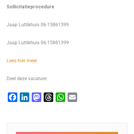
Sollicitatieprocedure
Jaap Luttikhuis 06-15861399
Jaap Luttikhuis 06-15861399
Lees hier meer
Deel deze vacature:
F
Li
M
T
W
E
a
n
a
hr
h
m
c
k
st
e
at
ai
e
e
o
a
s
l